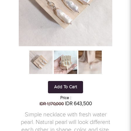
Add To Cart
Price :
IDR 643,500
IDR 1,170,000
Simple necklace with fresh water
pearl. Natural pearl will look different
each other, in shape, color, and size.